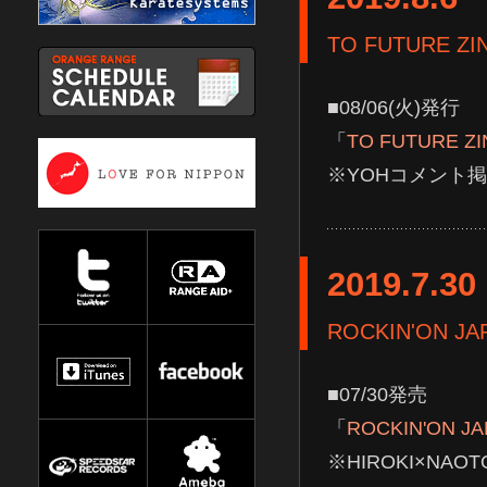
TO FUTURE ZIN
■08/06(火)発行
「
TO FUTURE ZI
※YOHコメント
2019.7.30
ROCKIN'ON J
■07/30発売
「
ROCKIN'ON J
※HIROKI×NA