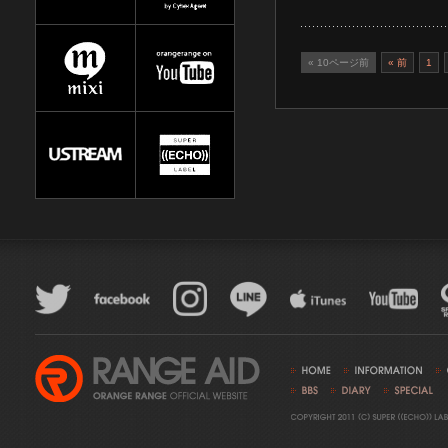
« 10ページ前
« 前
1