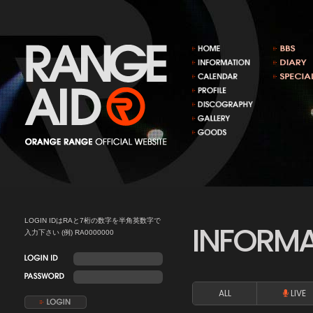
LOGIN IDはRAと7桁の数字を半角英数字で
INFORM
入力下さい (例) RA0000000
ALL
LIVE