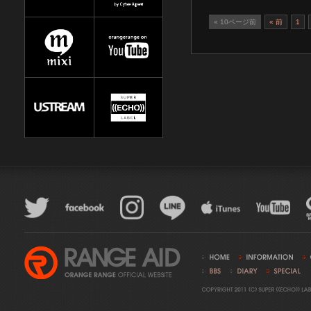
« 10ページ前
« 前
1