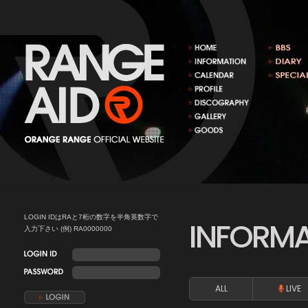
LOGIN IDはRAと7桁の数字を半角英数字で
INFORM
入力下さい (例) RA0000000
ALL
LIVE