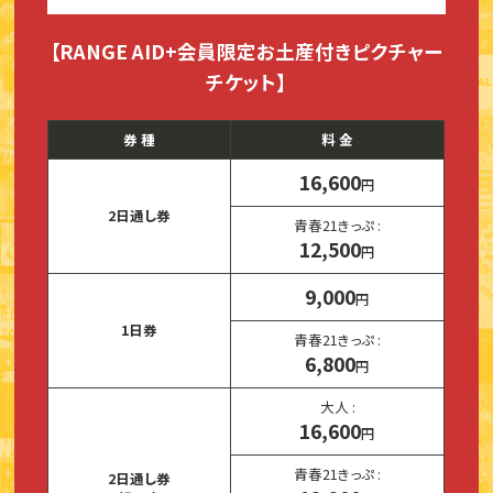
【RANGE AID+会員限定お土産付きピクチャー
チケット】
券 種
料 金
16,600
円
2日通し券
青春21きっぷ :
12,500
円
9,000
円
1日券
青春21きっぷ :
6,800
円
大人 :
16,600
円
青春21きっぷ :
2日通し券