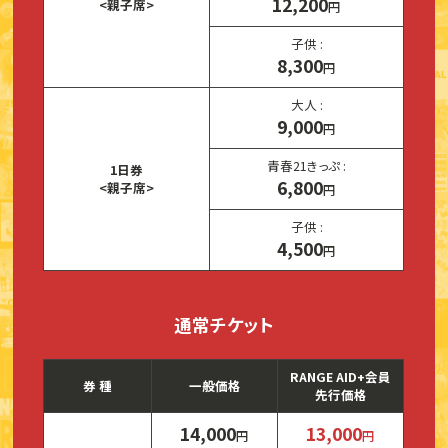
12,200
<親子席>
円
子供 :
8,300
円
大人 :
9,000
円
青春21きっぷ :
1日券
6,800
<親子席>
円
子供 :
4,500
円
通常チケット
RANGE AID+会員
券 種
一般価格
先行価格
14,000
13,000
円
円