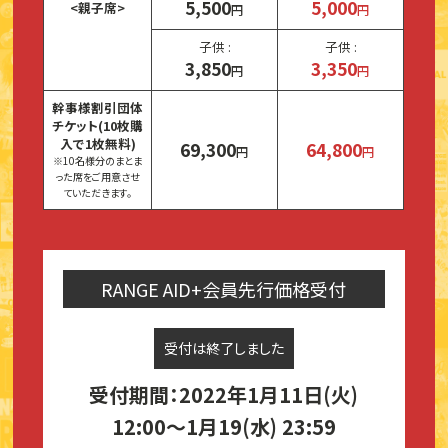
5,500
5,000
<親子席>
円
円
子供 :
子供 :
3,850
3,350
円
円
幹事様割引団体
チケット(10枚購
入で1枚無料)
69,300
64,800
円
円
※10名様分のまとま
った席をご用意させ
ていただきます。
RANGE AID+会員先行価格受付
受付は終了しました
受付期間：2022年1月11日(火)
12:00～1月19(水) 23:59