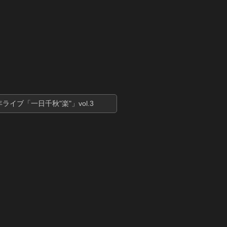
年ライブ「一日千秋"楽"」vol.3