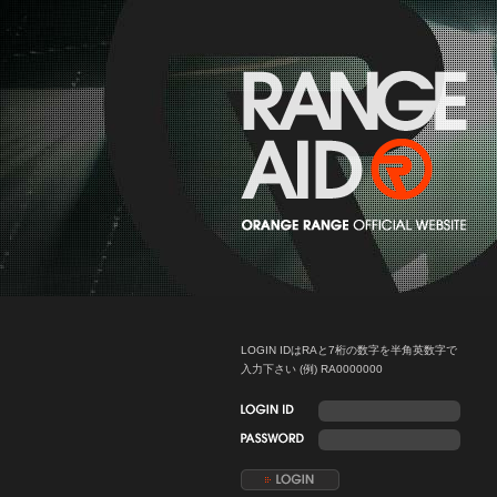
LOGIN IDはRAと7桁の数字を半角英数字で
入力下さい (例) RA0000000