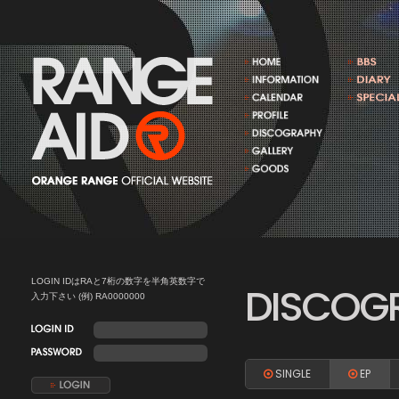
LOGIN IDはRAと7桁の数字を半角英数字で
DISCOG
入力下さい (例) RA0000000
SINGLE
EP