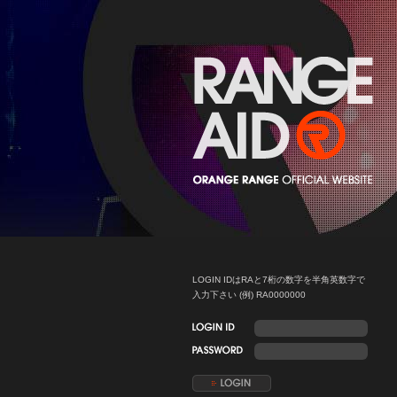
LOGIN IDはRAと7桁の数字を半角英数字で
入力下さい (例) RA0000000