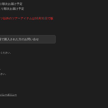
以降より順次お届け予定
旬以降より順次お届け予定
シャツ以外のツアーアイテムは10月31日で販
場で購入された方のお問い合せ
承ください。
。
ださい。
バシーポリシー