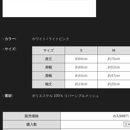
カラー:
ホワイト / ライトピンク
サイズ:
サイズ
S
M
身丈
約66cm
約70cm
身幅
約49cm
約52cm
肩幅
約44cm
約47cm
袖丈
約19cm
約20cm
素材:
ポリエステル 100％ リバーシブルメッシュ
販売価格
各
3,500
円
購入数