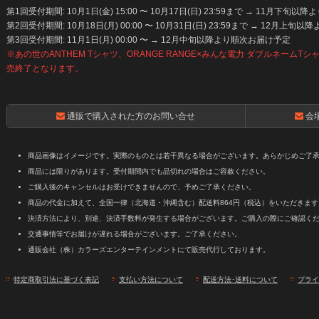
第1回受付期間: 10月1日(金) 15:00 〜 10月17日(日) 23:59まで → 11月下旬
第2回受付期間: 10月18日(月) 00:00 〜 10月31日(日) 23:59まで → 12月上
第3回受付期間: 11月1日(月) 00:00 〜 → 12月中旬以降より順次お届け予定
※あの世のANTHEM Tシャツ、ORANGE RANGE×みんな電力 ダブルネームT
売終了となります。
通販で購入された方のお問い合せ
会
商品画像はイメージです。実際のものとは若干異なる場合がございます。あらかじめご了
商品には限りがあります。受付期間内でも品切れの場合はご容赦ください。
ご購入後のキャンセルはお受けできませんので、予めご了承ください。
商品の代金に加えて、全国一律（北海道・沖縄含む）配送料864円（税込）をいただきます
決済方法により、別途、決済手数料が発生する場合がございます。ご購入の際にご確認く
交通事情等でお届けが遅れる場合がございます。ご了承ください。
通販会社（株）カラーズエンターテインメントにて販売代行しております。
特定商取引法に基づく表記
支払い方法について
配送方法･送料について
プライ